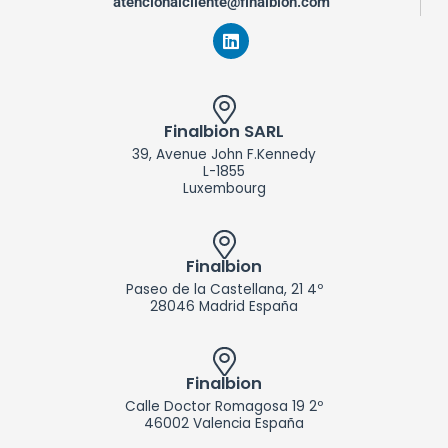
atencionalcliente@finalbion.com
L
i
n
k
e
d
Finalbion SARL
i
39, Avenue John F.Kennedy
n
L-1855
Luxembourg
Finalbion
Paseo de la Castellana, 21 4º
28046 Madrid España
Finalbion
Calle Doctor Romagosa 19 2º
46002 Valencia España