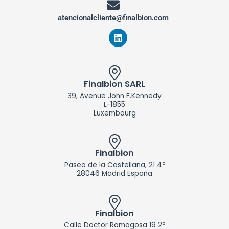
atencionalcliente@finalbion.com
L
i
n
k
e
d
Finalbion SARL
i
39, Avenue John F.Kennedy
n
L-1855
Luxembourg
Finalbion
Paseo de la Castellana, 21 4º
28046 Madrid España
Finalbion
Calle Doctor Romagosa 19 2º