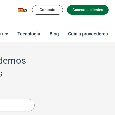
Contacto
Acceso a clientes
ES
on
Tecnología
Blog
Guía a proveedores
odemos
s.