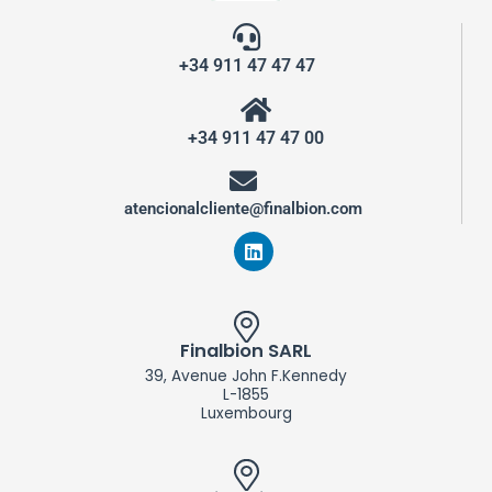
+34 911 47 47 47
+34 911 47 47 00
atencionalcliente@finalbion.com
L
i
n
k
e
d
Finalbion SARL
i
39, Avenue John F.Kennedy
n
L-1855
Luxembourg