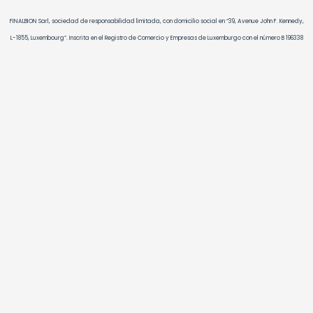
FINALBION Sarl, sociedad de responsabilidad limitada, con domicilio social en “39, Avenue John F. Kennedy,
L-1855, Luxembourg”. Inscrita en el Registro de Comercio y Empresas de Luxemburgo con el número B 196338