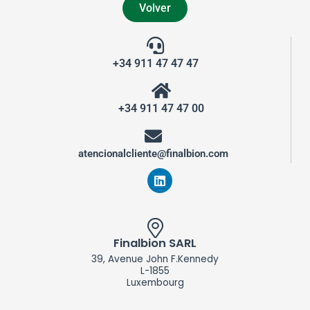
Volver
+34 911 47 47 47
+34 911 47 47 00
atencionalcliente@finalbion.com
L
i
n
k
e
d
Finalbion SARL
i
39, Avenue John F.Kennedy
n
L-1855
Luxembourg