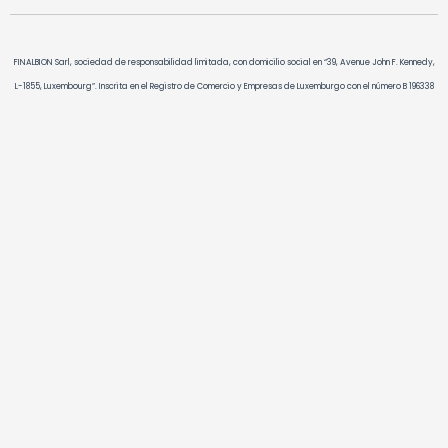
FINALBION Sarl, sociedad de responsabilidad limitada, con domicilio social en “39, Avenue John F. Kennedy,
L-1855, Luxembourg”. Inscrita en el Registro de Comercio y Empresas de Luxemburgo con el número B 196338