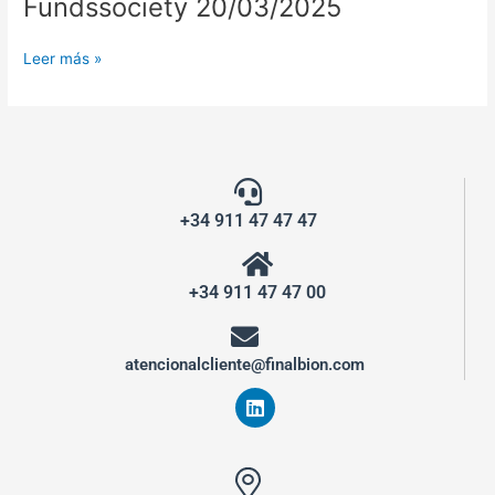
Fundssociety 20/03/2025
Leer más »
+34 911 47 47 47
+34 911 47 47 00
atencionalcliente@finalbion.com
L
i
n
k
e