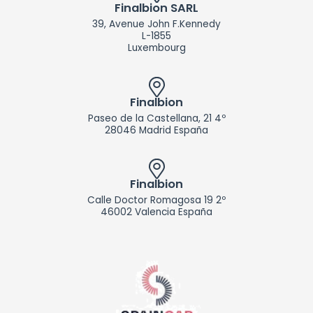
d
Finalbion SARL
i
39, Avenue John F.Kennedy
n
L-1855
Luxembourg
Finalbion
Paseo de la Castellana, 21 4º
28046 Madrid España
Finalbion
Calle Doctor Romagosa 19 2º
46002 Valencia España