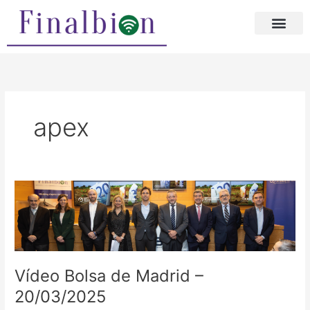
Ir
al
contenido
apex
Vídeo
Bolsa
de
Madrid
–
20/03/2025
Vídeo Bolsa de Madrid –
20/03/2025