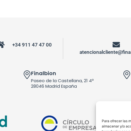
+34 911 47 47 00
atencionalcliente@fin
Finalbion
Paseo de la Castellana, 21 4º
28046 Madrid España
Para ofrecer las 
almacenar y/o acc