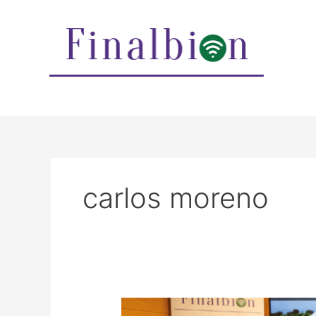
Ir
al
contenido
carlos moreno
Vídeo