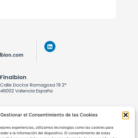
L
i
albion.com
n
k
e
d
Finalbion
i
n
Calle Doctor Romagosa 19 2º
46002 Valencia España
Gestionar el Consentimiento de las Cookies
mejores experiencias, utilizamos tecnologías como las cookies para
eder a la información del dispositivo. El consentimiento de estas