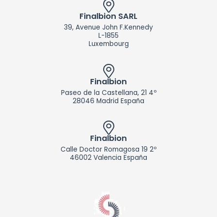
e
d
Finalbion SARL
i
39, Avenue John F.Kennedy
n
L-1855
Luxembourg
Finalbion
Paseo de la Castellana, 21 4º
28046 Madrid España
Finalbion
Calle Doctor Romagosa 19 2º
46002 Valencia España