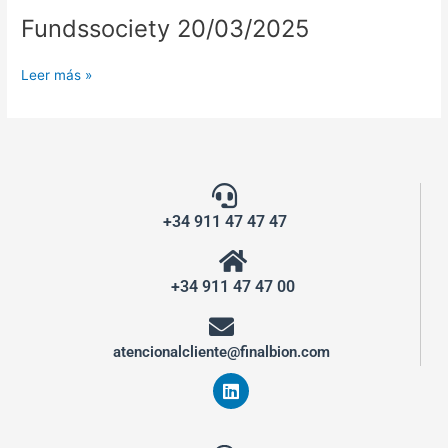
Fundssociety 20/03/2025
Leer más »
+34 911 47 47 47
+34 911 47 47 00
atencionalcliente@finalbion.com
L
i
n
k