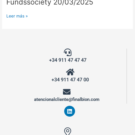
Fundssociety 20/03/2025
Leer más »
+34 911 47 47 47
+34 911 47 47 00
atencionalcliente@finalbion.com
L
i
n
k
e