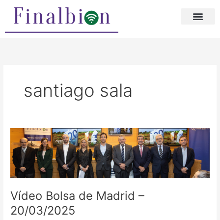
Ir
al
contenido
santiago sala
Vídeo
Bolsa
de
Madrid
–
20/03/2025
Vídeo Bolsa de Madrid –
20/03/2025