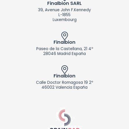
d
Finalbion SARL
i
39, Avenue John F.Kennedy
n
L-1855
Luxembourg
Finalbion
Paseo de la Castellana, 21 4º
28046 Madrid España
Finalbion
Calle Doctor Romagosa 19 2º
46002 Valencia España